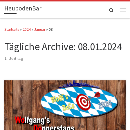
HeubodenBar
Zum Inhalt springen
Search
Men
Startseite
»
2024
»
Januar
»
08
Tägliche Archive:
08.01.2024
1 Beitrag
Nach dem Turnier wird hier die erspielte Reihenfolge veröffentlicht.
Name 1 Martin […]