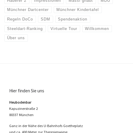
Haberer 2
Impressionen
Massl ghabt
MDU
Münchner Dartcenter
Münchner Kindertafel
Regeln DoCo
SDM
Spendenaktion
Steeldart-Ranking
Virtuelle Tour
Willkommen
Über uns
Hier finden Sie uns
Heubodenbar
Kapuzinerstraße 2
80337 München
Ganz in der Nähe des U-Bahnhofs Goetheplatz
und ca. 400 Meter zur Theresienwiese.