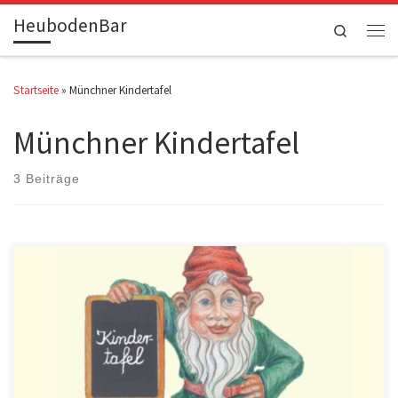
HeubodenBar
Zum Inhalt springen
Search
Men
Startseite
»
Münchner Kindertafel
Münchner Kindertafel
3 Beiträge
Die Heubodenbar hat im Gastraum eine Spendendose für die Münchner
Kindertafel aus […]