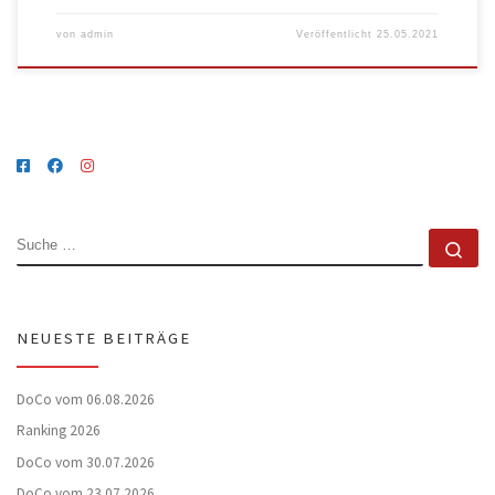
von
admin
Veröffentlicht
25.05.2021
SUCHE
Su
NEUESTE BEITRÄGE
DoCo vom 06.08.2026
Ranking 2026
DoCo vom 30.07.2026
DoCo vom 23.07.2026