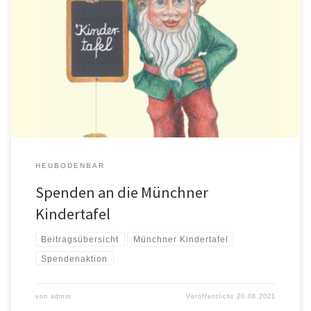
Die Heubodenbar hat im Gastraum eine Spendendose für die Münchner
Kindertafel aus […]
HEUBODENBAR
Spenden an die Münchner
Kindertafel
Beitragsübersicht
Münchner Kindertafel
Spendenaktion
von
admin
Veröffentlicht
20.06.2021