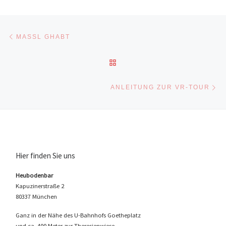
Beitragsnavigation
Vorheriger Beitrag
MASSL GHABT
ZURÜCK ZUR BEITRAGSLI
Nä
ANLEITUNG ZUR VR-TOUR
Hier finden Sie uns
Heubodenbar
Kapuzinerstraße 2
80337 München
Ganz in der Nähe des U-Bahnhofs Goetheplatz
und ca. 400 Meter zur Theresienwiese.