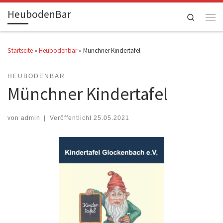
HeubodenBar
Zum Inhalt springen
Search
Men
Startseite
»
Heubodenbar
»
Münchner Kindertafel
HEUBODENBAR
Münchner Kindertafel
von
admin
|
Veröffentlicht
25.05.2021