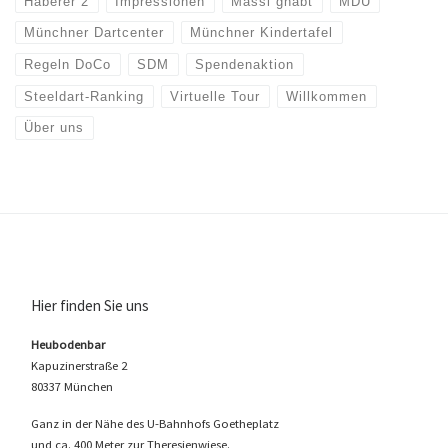
Haberer 2
Impressionen
Massl ghabt
MDU
Münchner Dartcenter
Münchner Kindertafel
Regeln DoCo
SDM
Spendenaktion
Steeldart-Ranking
Virtuelle Tour
Willkommen
Über uns
Hier finden Sie uns
Heubodenbar
Kapuzinerstraße 2
80337 München
Ganz in der Nähe des U-Bahnhofs Goetheplatz
und ca. 400 Meter zur Theresienwiese.