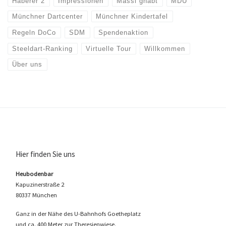
Haberer 2
Impressionen
Massl ghabt
MDU
Münchner Dartcenter
Münchner Kindertafel
Regeln DoCo
SDM
Spendenaktion
Steeldart-Ranking
Virtuelle Tour
Willkommen
Über uns
Hier finden Sie uns
Heubodenbar
Kapuzinerstraße 2
80337 München
Ganz in der Nähe des U-Bahnhofs Goetheplatz
und ca. 400 Meter zur Theresienwiese.