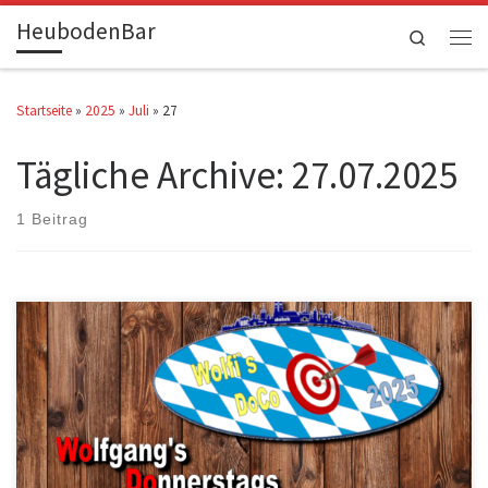
HeubodenBar
Zum Inhalt springen
Search
Men
Startseite
»
2025
»
Juli
»
27
Tägliche Archive:
27.07.2025
1 Beitrag
Nach dem Turnier wird hier die erspielte Reihenfolge veröffentlicht.
Name 1 Bäda […]