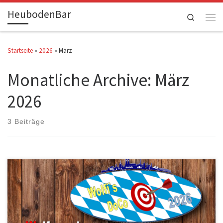
HeubodenBar
Zum Inhalt springen
Search
Men
Startseite
»
2026
»
März
Monatliche Archive:
März
2026
3 Beiträge
Nach dem Turnier wird hier die erspielte Reihenfolge veröffentlicht.