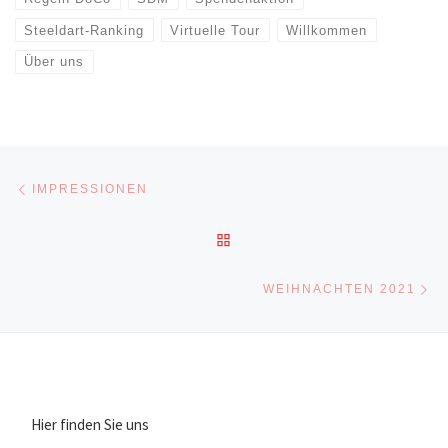
Steeldart-Ranking
Virtuelle Tour
Willkommen
Über uns
Beitragsnavigation
Vorheriger Beitrag
IMPRESSIONEN
ZURÜCK ZUR BEITRAGSLI
Nä
WEIHNACHTEN 2021
Hier finden Sie uns