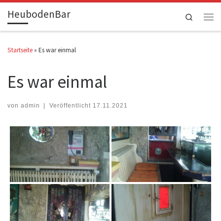
HeubodenBar
Zum Inhalt springen
Search
Men
Startseite
»
Es war einmal
Es war einmal
von
admin
|
Veröffentlicht
17.11.2021