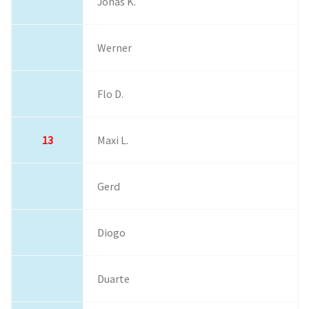
Jonas K.
Werner
Flo D.
13
Maxi L.
Gerd
Diogo
Duarte