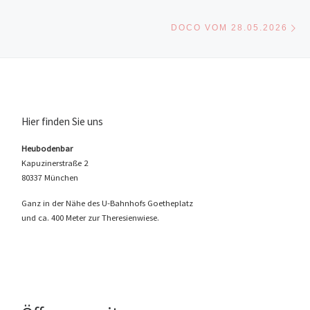
Nä
DOCO VOM 28.05.2026
Hier finden Sie uns
Heubodenbar
Kapuzinerstraße 2
80337 München
Ganz in der Nähe des U-Bahnhofs Goetheplatz
und ca. 400 Meter zur Theresienwiese.