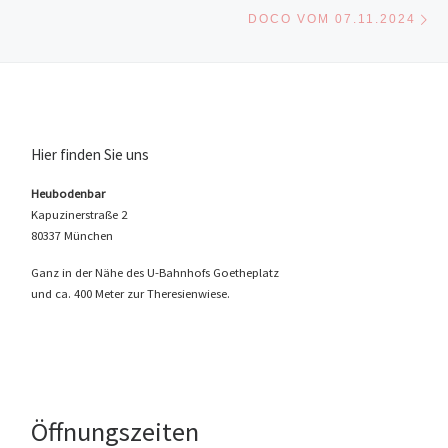
Nä
DOCO VOM 07.11.2024
Hier finden Sie uns
Heubodenbar
Kapuzinerstraße 2
80337 München
Ganz in der Nähe des U-Bahnhofs Goetheplatz
und ca. 400 Meter zur Theresienwiese.
Öffnungszeiten