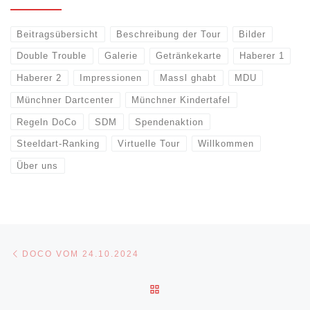
Beitragsübersicht
Beschreibung der Tour
Bilder
Double Trouble
Galerie
Getränkekarte
Haberer 1
Haberer 2
Impressionen
Massl ghabt
MDU
Münchner Dartcenter
Münchner Kindertafel
Regeln DoCo
SDM
Spendenaktion
Steeldart-Ranking
Virtuelle Tour
Willkommen
Über uns
Beitragsnavigation
Vorheriger Beitrag
DOCO VOM 24.10.2024
ZURÜCK ZUR BEITRAGSLI