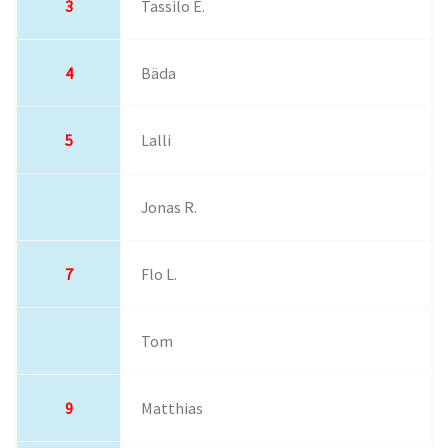
3
Tassilo E.
4
Bäda
5
Lalli
Jonas R.
7
Flo L.
Tom
9
Matthias