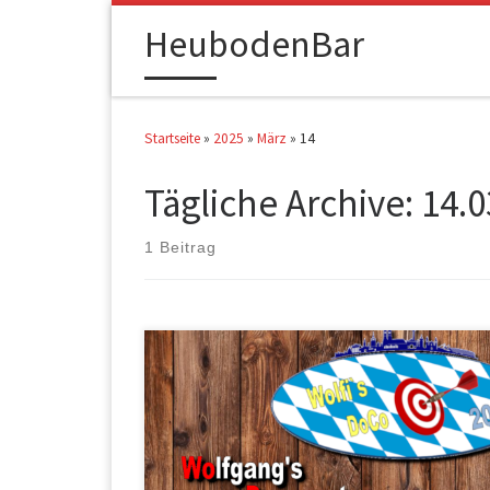
HeubodenBar
Zum Inhalt springen
Startseite
»
2025
»
März
»
14
Tägliche Archive:
14.0
1 Beitrag
Nach dem Turnier wird hier die erspielte Reihenfolge
veröffentlicht. Name 1 Martin […]