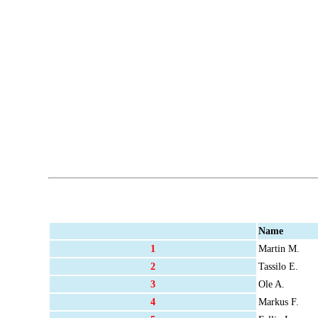
Name
1
Martin M.
2
Tassilo E.
3
Ole A.
4
Markus F.