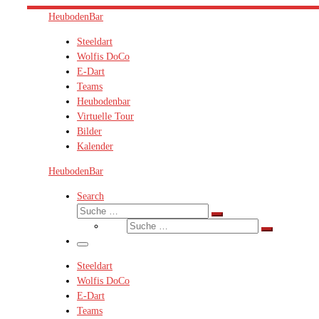
Zum
HeubodenBar
Inhalt
Steeldart
springen
Wolfis DoCo
E-Dart
Teams
Heubodenbar
Virtuelle Tour
Bilder
Kalender
HeubodenBar
Search
Suche
Suche
Suche
…
Suche
…
Menü
Steeldart
Wolfis DoCo
E-Dart
Teams