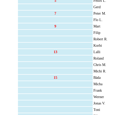
5
Fellix L.
Gerd
7
Peter M.
Flo L.
9
Mart
Filip
Robert R.
Korbi
13
Lalli
Roland
Chris M.
Michi R.
15
Bäda
Micha
Frank
Werner
Jonas V.
Toni