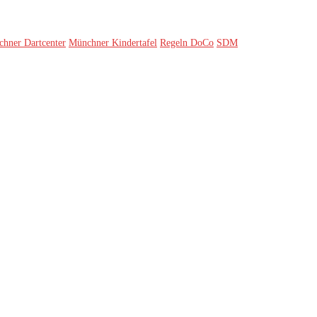
hner Dartcenter
Münchner Kindertafel
Regeln DoCo
SDM