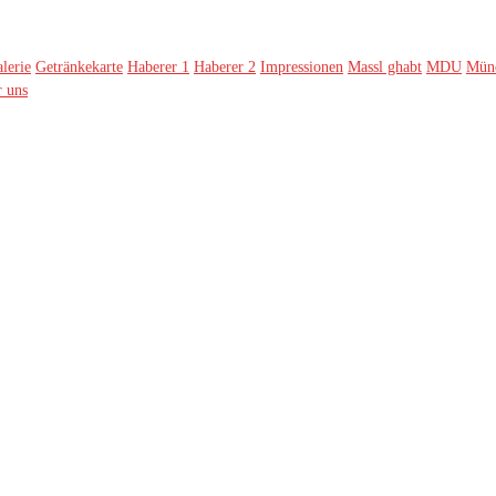
lerie
Getränkekarte
Haberer 1
Haberer 2
Impressionen
Massl ghabt
MDU
Münc
 uns