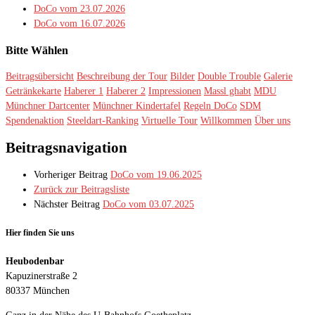
DoCo vom 23.07.2026
DoCo vom 16.07.2026
Bitte Wählen
Beitragsübersicht
Beschreibung der Tour
Bilder
Double Trouble
Galerie
Getränkekarte
Haberer 1
Haberer 2
Impressionen
Massl ghabt
MDU
Münchner Dartcenter
Münchner Kindertafel
Regeln DoCo
SDM
Spendenaktion
Steeldart-Ranking
Virtuelle Tour
Willkommen
Über uns
Beitragsnavigation
Vorheriger Beitrag
DoCo vom 19.06.2025
Zurück zur Beitragsliste
Nächster Beitrag
DoCo vom 03.07.2025
Hier finden Sie uns
Heubodenbar
Kapuzinerstraße 2
80337 München