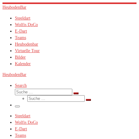
Zum
HeubodenBar
Inhalt
Steeldart
springen
Wolfis DoCo
E-Dart
Teams
Heubodenbar
Virtuelle Tour
Bilder
Kalender
HeubodenBar
Search
Suche
Suche
Suche
…
Suche
…
Menü
Steeldart
Wolfis DoCo
E-Dart
Teams