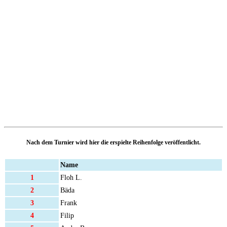
Nach dem Turnier wird hier die erspielte Reihenfolge veröffentlicht.
Name
1
Floh L.
2
Bäda
3
Frank
4
Filip