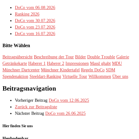
DoCo vom 06.08.2026
Ranking 2026
DoCo vom 30.07.2026
DoCo vom 23.07.2026
DoCo vom 16.07.2026
Bitte Wählen
Beitragsübersicht
Beschreibung der Tour
Bilder
Double Trouble
Galerie
Getränkekarte
Haberer 1
Haberer 2
Impressionen
Massl ghabt
MDU
Münchner Dartcenter
Münchner Kindertafel
Regeln DoCo
SDM
Spendenaktion
Steeldart-Ranking
Virtuelle Tour
Willkommen
Über uns
Beitragsnavigation
Vorheriger Beitrag
DoCo vom 12.06.2025
Zurück zur Beitragsliste
Nächster Beitrag
DoCo vom 26.06.2025
Hier finden Sie uns
Heubodenbar