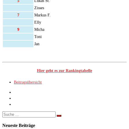
5
Lukas St.
Zisses
7
Markus F.
Elly
9
Micha
Toni
Jan
Hier geht es zur Rankingtabelle
Beitragsübersicht
Suche
Suche
…
Neueste Beiträge