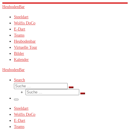
Zum
HeubodenBar
Inhalt
Steeldart
springen
Wolfis DoCo
E-Dart
Teams
Heubodenbar
Virtuelle Tour
Bilder
Kalender
HeubodenBar
Search
Suche
Suche
Suche
…
Suche
…
Menü
Steeldart
Wolfis DoCo
E-Dart
Teams