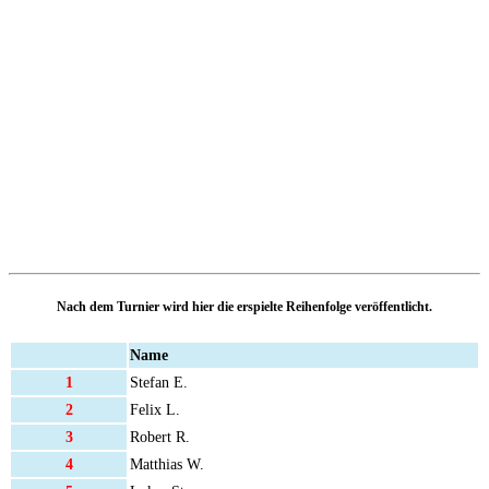
Nach dem Turnier wird hier die erspielte Reihenfolge veröffentlicht.
Name
1
Stefan E.
2
Felix L.
3
Robert R.
4
Matthias W.