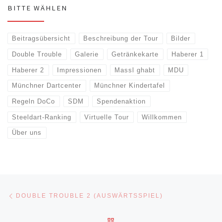
BITTE WÄHLEN
Beitragsübersicht
Beschreibung der Tour
Bilder
Double Trouble
Galerie
Getränkekarte
Haberer 1
Haberer 2
Impressionen
Massl ghabt
MDU
Münchner Dartcenter
Münchner Kindertafel
Regeln DoCo
SDM
Spendenaktion
Steeldart-Ranking
Virtuelle Tour
Willkommen
Über uns
Beitragsnavigation
Vorheriger Beitrag
DOUBLE TROUBLE 2 (AUSWÄRTSSPIEL)
ZURÜCK ZUR BEITRAGSLI