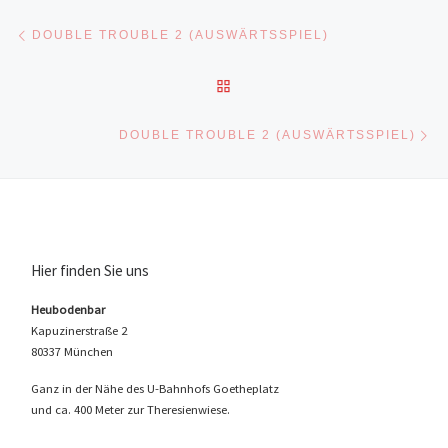
Beitragsnavigation
Vorheriger Beitrag
DOUBLE TROUBLE 2 (AUSWÄRTSSPIEL)
ZURÜCK ZUR BEITRAGSLI
Nä
DOUBLE TROUBLE 2 (AUSWÄRTSSPIEL)
Hier finden Sie uns
Heubodenbar
Kapuzinerstraße 2
80337 München
Ganz in der Nähe des U-Bahnhofs Goetheplatz
und ca. 400 Meter zur Theresienwiese.