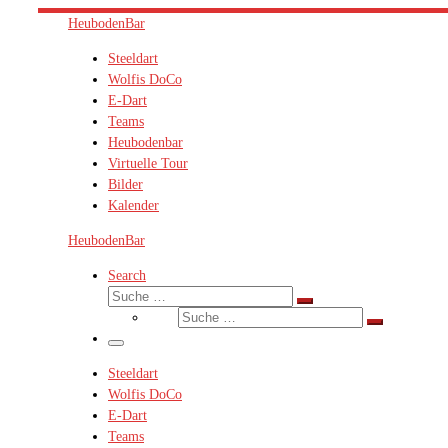
Zum
HeubodenBar
Inhalt
Steeldart
springen
Wolfis DoCo
E-Dart
Teams
Heubodenbar
Virtuelle Tour
Bilder
Kalender
HeubodenBar
Search
Suche
Suche
Suche
…
Suche
…
Menü
Steeldart
Wolfis DoCo
E-Dart
Teams