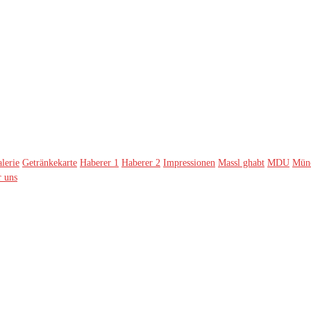
lerie
Getränkekarte
Haberer 1
Haberer 2
Impressionen
Massl ghabt
MDU
Münc
 uns