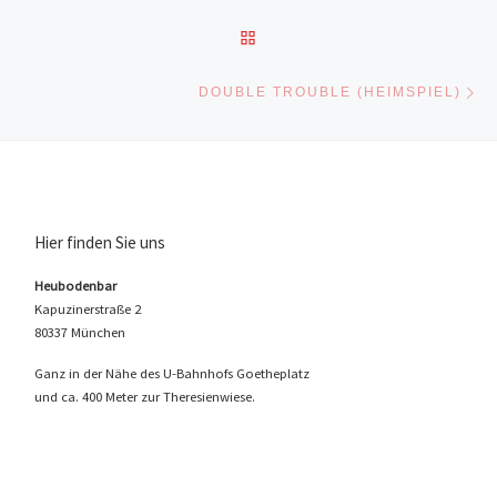
ZURÜCK ZUR BEITRAGSLI
Nä
DOUBLE TROUBLE (HEIMSPIEL)
Hier finden Sie uns
Heubodenbar
Kapuzinerstraße 2
80337 München
Ganz in der Nähe des U-Bahnhofs Goetheplatz
und ca. 400 Meter zur Theresienwiese.