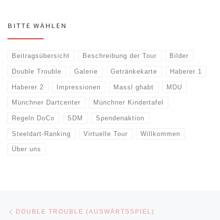
BITTE WÄHLEN
Beitragsübersicht
Beschreibung der Tour
Bilder
Double Trouble
Galerie
Getränkekarte
Haberer 1
Haberer 2
Impressionen
Massl ghabt
MDU
Münchner Dartcenter
Münchner Kindertafel
Regeln DoCo
SDM
Spendenaktion
Steeldart-Ranking
Virtuelle Tour
Willkommen
Über uns
Beitragsnavigation
Vorheriger Beitrag
DOUBLE TROUBLE (AUSWÄRTSSPIEL)