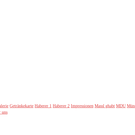
lerie
Getränkekarte
Haberer 1
Haberer 2
Impressionen
Massl ghabt
MDU
Münc
 uns