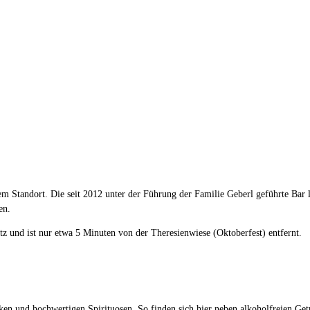
sem Standort. Die seit 2012 unter der Führung der Familie Geberl geführte Ba
en.
 und ist nur etwa 5 Minuten von der Theresienwiese (Oktoberfest) entfernt.
n und hochwertigen Spirituosen. So finden sich hier neben alkoholfreien Geträ