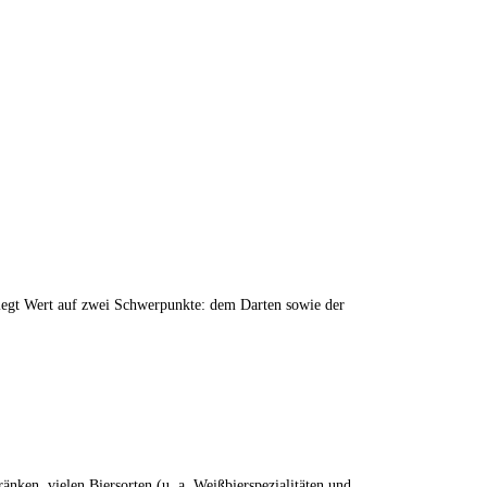
r legt Wert auf zwei Schwerpunkte: dem Darten sowie der
nken, vielen Biersorten (u. a. Weißbierspezialitäten und