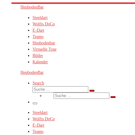
Zum
HeubodenBar
Inhalt
Steeldart
springen
Wolfis DoCo
E-Dart
Teams
Heubodenbar
Virtuelle Tour
Bilder
Kalender
HeubodenBar
Search
Suche
Suche
Suche
…
Suche
…
Menü
Steeldart
Wolfis DoCo
E-Dart
Teams