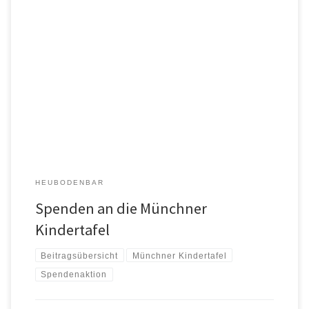
Die Heubodenbar hat im Gastraum eine Spendendose für die Münchner
Kindertafel aus […]
HEUBODENBAR
Spenden an die Münchner
Kindertafel
Beitragsübersicht
Münchner Kindertafel
Spendenaktion