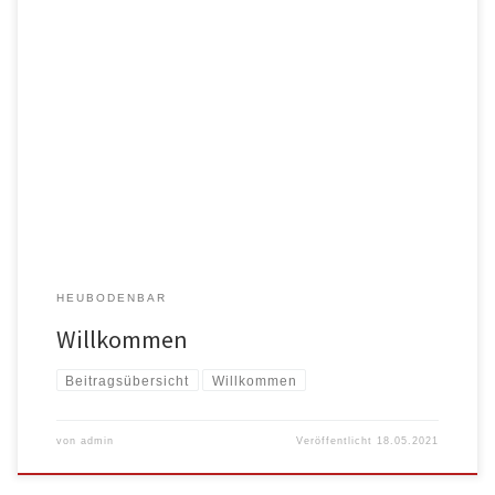
Herzlich willkommen in der Heubodenbar. Die Heubodenbar gibt es
bereits seit Anfang […]
HEUBODENBAR
Willkommen
Beitragsübersicht
Willkommen
von
admin
Veröffentlicht
18.05.2021