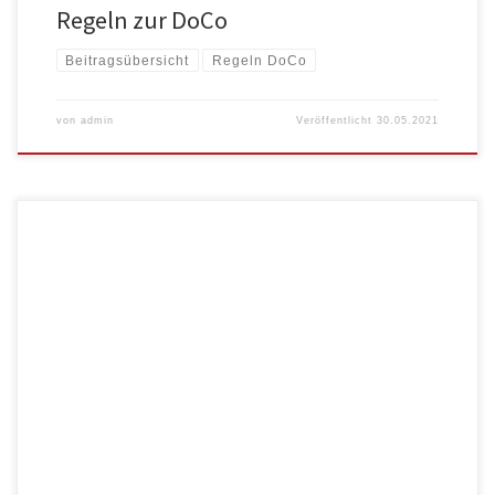
Regeln zur DoCo
Beitragsübersicht
Regeln DoCo
von
admin
Veröffentlicht
30.05.2021
In der Heubodenbar liegt natürlich ein Schwerpunkt auf den Barbereich.
Hier haben […]