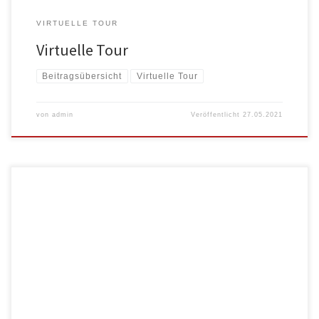
VIRTUELLE TOUR
Virtuelle Tour
Beitragsübersicht
Virtuelle Tour
von
admin
Veröffentlicht
27.05.2021
Hiermit möchten wir Euch ein paar Hinweise zur Handhabung unserer
virtuellen Tour […]