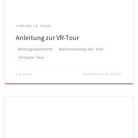
VIRTUELLE TOUR
Anleitung zur VR-Tour
Beitragsübersicht
Beschreibung der Tour
Virtuelle Tour
von
admin
Veröffentlicht
26.05.2021
Die Heubodenbar und seine Mitglieder bzw. Gäste unterstützen die