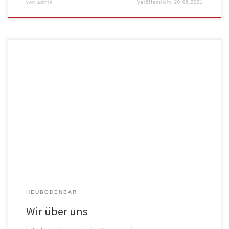
von
admin
Veröffentlicht
20.06.2021
Die Heubodenbar Die Heubodenbar gibt es bereits seit Anfang der 60er
Jahre […]
HEUBODENBAR
Wir über uns