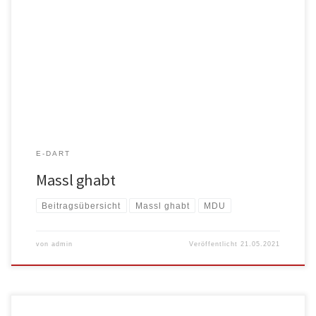
Unser Team „Massl ghabt“ spielt in folgenden Liegen mit: Münchner
Dart Union […]
E-DART
Massl ghabt
Beitragsübersicht
Massl ghabt
MDU
von
admin
Veröffentlicht
21.05.2021