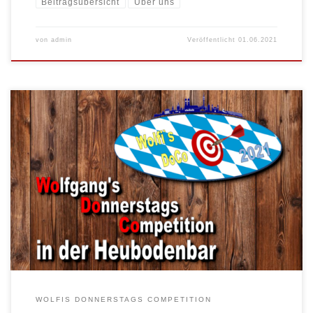
Beitragsübersicht
Über uns
von
admin
Veröffentlicht
01.06.2021
Jede Woche findet in der Heubodenbar für Steeldarter unser Turnier
„Wolfis Donnerstags […]
WOLFIS DONNERSTAGS COMPETITION