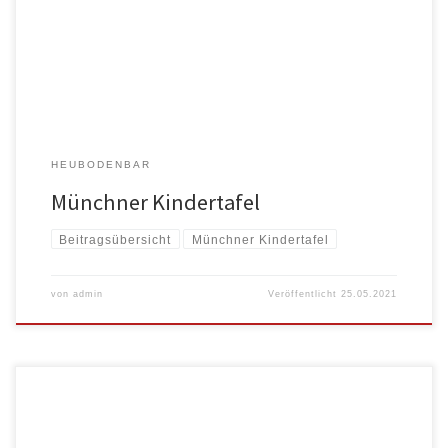
Münchner Kindertafel aus […]
HEUBODENBAR
Münchner Kindertafel
Beitragsübersicht
Münchner Kindertafel
von
admin
Veröffentlicht
25.05.2021